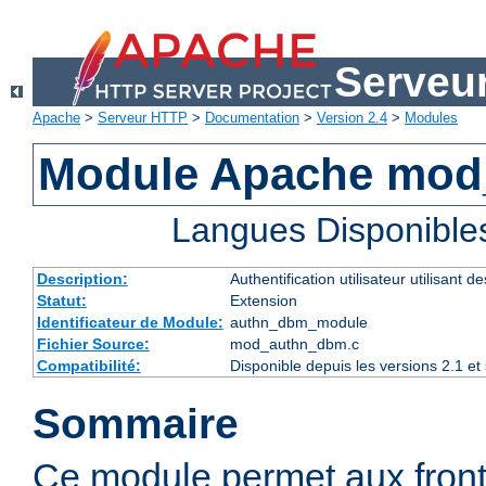
Serveu
Apache
>
Serveur HTTP
>
Documentation
>
Version 2.4
>
Modules
Module Apache mo
Langues Disponible
Description:
Authentification utilisateur utilisant 
Statut:
Extension
Identificateur de Module:
authn_dbm_module
Fichier Source:
mod_authn_dbm.c
Compatibilité:
Disponible depuis les versions 2.1 e
Sommaire
Ce module permet aux fro