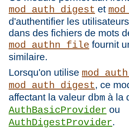
et
mod_auth_digest
mod
d'authentifier les utilisateu
dans des fichiers de mots 
fournit u
mod_authn_file
similaire.
Lorsqu'on utilise
mod_auth
, ce mo
mod_auth_digest
affectant la valeur
à la 
dbm
ou
AuthBasicProvider
.
AuthDigestProvider