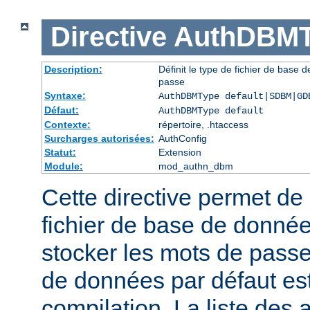
Directive
AuthDBMT
Description:
Définit le type de fichier de base 
passe
Syntaxe:
AuthDBMType default|SDBM|GD
Défaut:
AuthDBMType default
Contexte:
répertoire, .htaccess
Surcharges autorisées:
AuthConfig
Statut:
Extension
Module:
mod_authn_dbm
Cette directive permet de 
fichier de base de données
stocker les mots de passe
de données par défaut est 
compilation. La liste des 